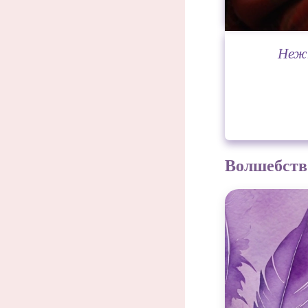
Нежн
Волшебство
Зимний