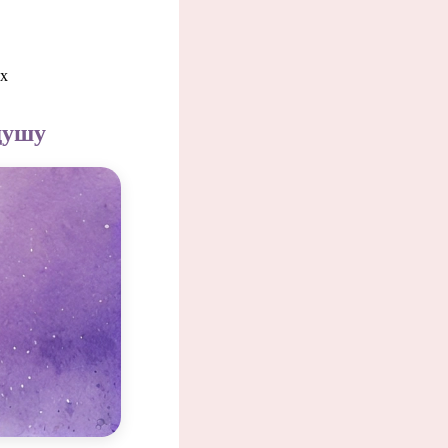
ых
душу
 когда