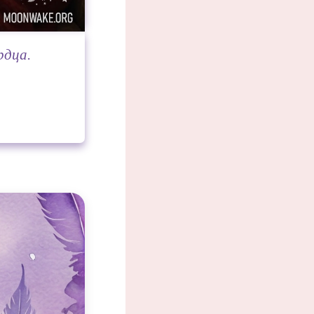
рдца.
любви и