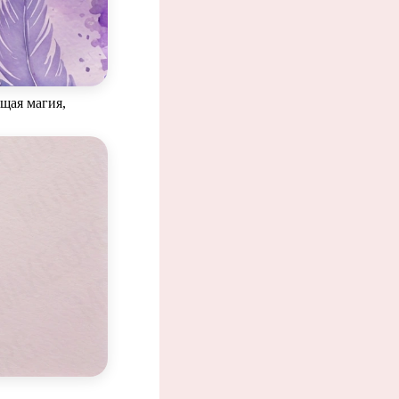
щая магия,
, кто н