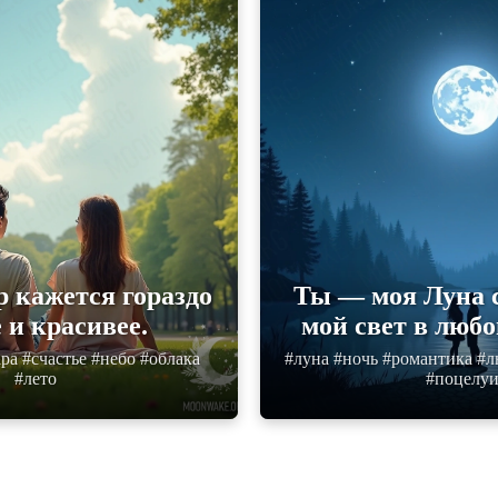
р кажется гораздо
Ты — моя Луна с
 и красивее.
мой свет в любо
ра #счастье #небо #облака
#луна #ночь #романтика #
#лето
#поцелу