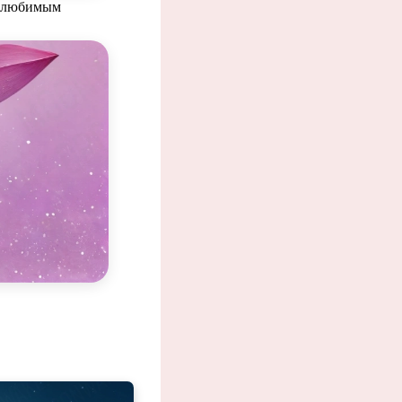
 с любимым
ый с т