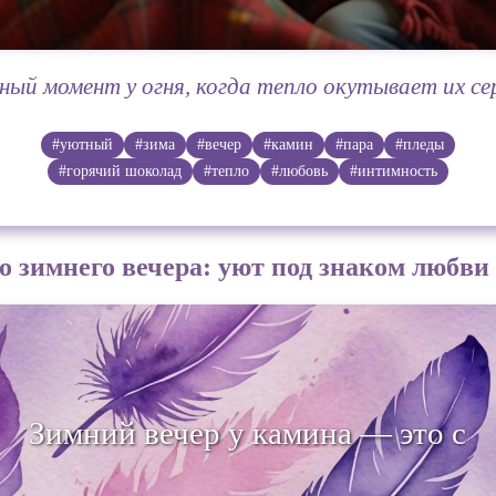
ый момент у огня, когда тепло окутывает их се
#уютный
#зима
#вечер
#камин
#пара
#пледы
#горячий шоколад
#тепло
#любовь
#интимность
 зимнего вечера: уют под знаком любви
 вечер у камина — это сочетание 