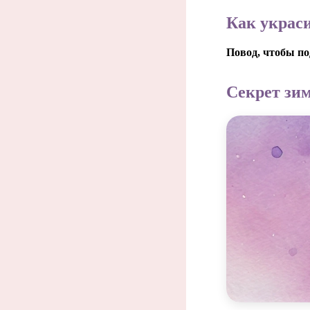
Как украс
Повод, чтобы п
Секрет зим
Зима 