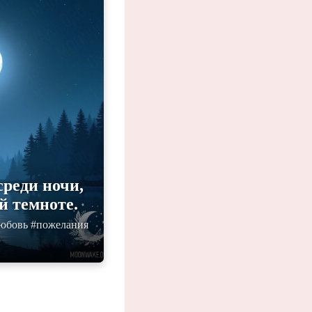
реди ночи,
й темноте.
любовь #пожелания
и