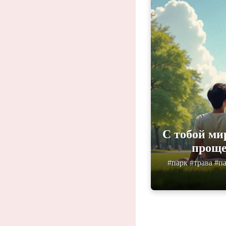
С тобой ми
проще
#парк #трава #па