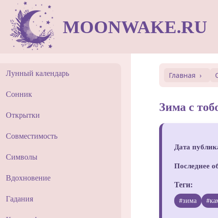
MOONWAKE.RU
Лунный календарь
Главная
Сонник
Зима с тоб
Открытки
Совместимость
Дата публик
Символы
Последнее о
Вдохновение
Теги:
Гадания
#зима
#ка