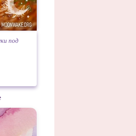
уки под
е