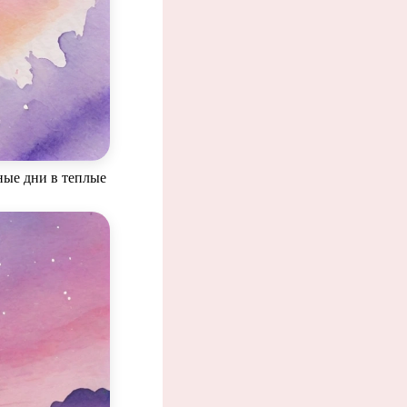
л
ные дни в теплые
ким.