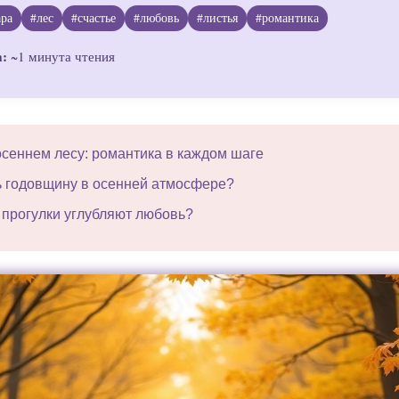
ара
#лес
#счастье
#любовь
#листья
#романтика
а:
~1 минута чтения
осеннем лесу: романтика в каждом шаге
ь годовщину в осенней атмосфере?
 прогулки углубляют любовь?