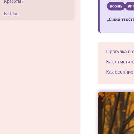
Красоты!
#осень
#п
Fashion
Длина текст
Прогулка в 
Как отметит
Как осенние