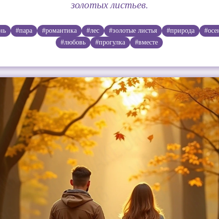
золотых листьев.
нь
#пара
#романтика
#лес
#золотые листья
#природа
#осе
#любовь
#прогулка
#вместе