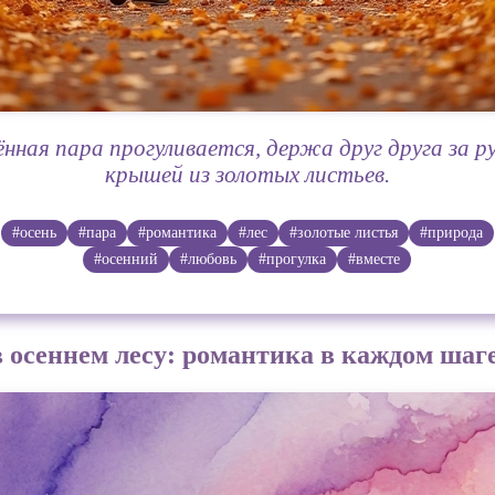
нная пара прогуливается, держа друг друга за р
крышей из золотых листьев.
#осень
#пара
#романтика
#лес
#золотые листья
#природа
#осенний
#любовь
#прогулка
#вместе
 осеннем лесу: романтика в каждом шаг