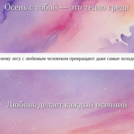
Осень с тобой — это тепло среди хо
ннему лесу с любимым человеком превращают даже самые холод
.
овь делает каждый осенний день яр