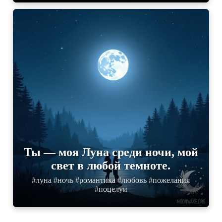
Ты — моя Луна среди ночи, мой
свет в любой темноте.
#луна #ночь #романтика #любовь #пожелания
#поцелуи