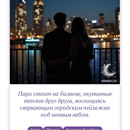
Пара стоит на балконе, окутанные
теплом друг друга, восхищаясь
сверкающим городским пейзажем
под ночным небом.
#пара
#балкон
#городской пейзаж