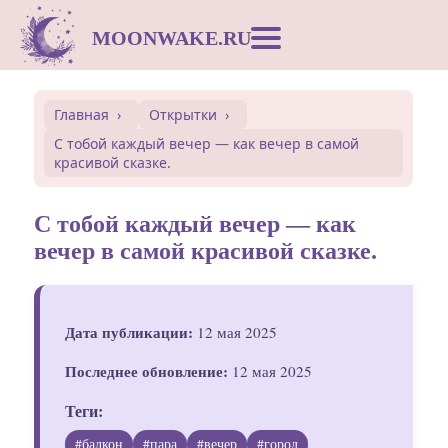
MOONWAKE.RU
Лунный календарь
Главная
Открытки
С тобой каждый вечер — как вечер в самой
Сонник
красивой сказке.
Открытки
С тобой каждый вечер — как
вечер в самой красивой сказке.
Совместимость
Дата публикации:
12 мая 2025
Символы
Последнее обновление:
12 мая 2025
Вдохновение
Теги:
#балкон
#пара
#вечер
#город