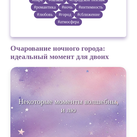
#романтика
#ночь
#интимность
#любовь
#город
#сближение
#атмосфера
Очарование ночного города:
идеальный момент для двоих
Некоторые моменты волшебны,
и любовная атмо