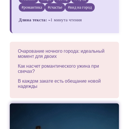
Гадания
#романтика
#счастье
#вид на город
Длина текста:
Красоты!
~1 минута чтения
Fashion
Очарование ночного города: идеальный
момент для двоих
Как насчет романтического ужина при
свечах?
В каждом закате есть обещание новой
надежды