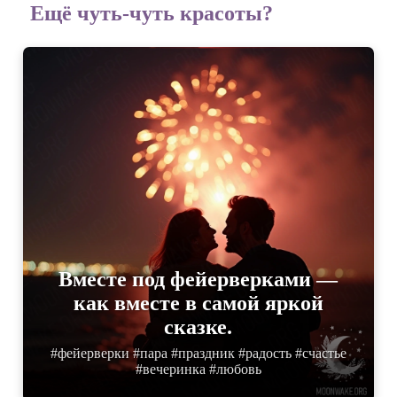
Ещё чуть-чуть красоты?
Вместе под фейерверками —
как вместе в самой яркой
сказке.
#фейерверки #пара #праздник #радость #счастье
#вечеринка #любовь