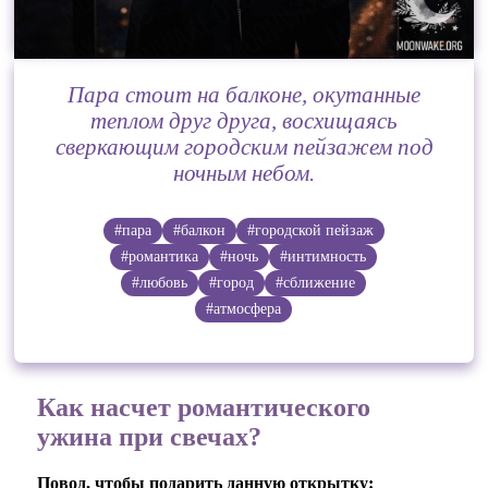
Пара стоит на балконе, окутанные
теплом друг друга, восхищаясь
сверкающим городским пейзажем под
ночным небом.
#пара
#балкон
#городской пейзаж
#романтика
#ночь
#интимность
#любовь
#город
#сближение
#атмосфера
Как насчет романтического
ужина при свечах?
Повод, чтобы подарить данную открытку: