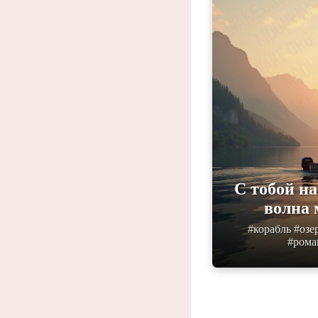
С тобой н
волна 
#корабль #озе
#рома