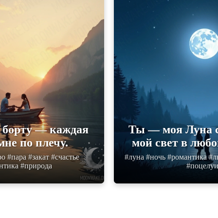
а борту — каждая
Ты — моя Луна с
мне по плечу.
мой свет в любо
ро #пара #закат #счастье
#луна #ночь #романтика #
нтика #природа
#поцелу