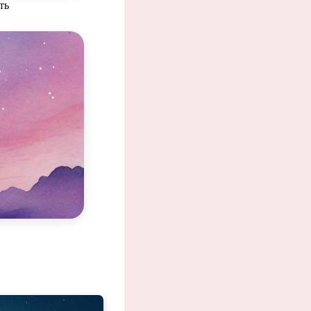
ть
ш.