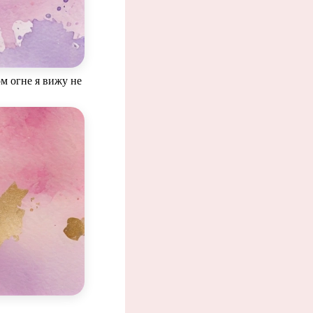
ом огне я вижу не
уть.