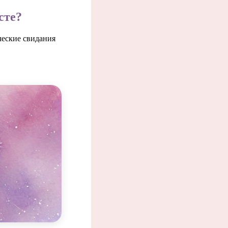
сте?
ческие свидания
истори