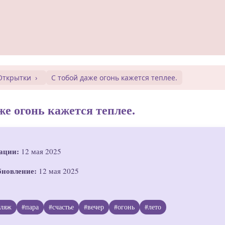
Открытки
С тобой даже огонь кажется теплее.
же огонь кажется теплее.
ации:
12 мая 2025
бновление:
12 мая 2025
пляж
#пара
#счастье
#вечер
#огонь
#лето