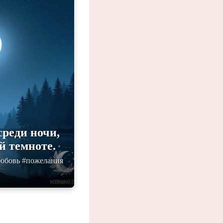
реди ночи,
й темноте.
любовь #пожелания
и