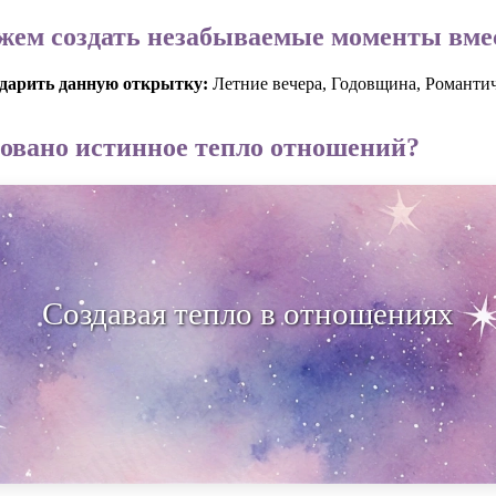
жем создать незабываемые моменты вме
одарить данную открытку:
Летние вечера, Годовщина, Романти
новано истинное тепло отношений?
вая тепло в отношениях, мы пишем 