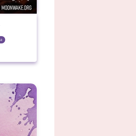
.
ра
дущем.