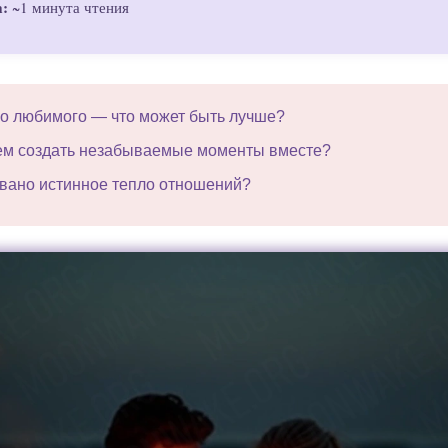
а:
~1 минута чтения
ло любимого — что может быть лучше?
ем создать незабываемые моменты вместе?
вано истинное тепло отношений?