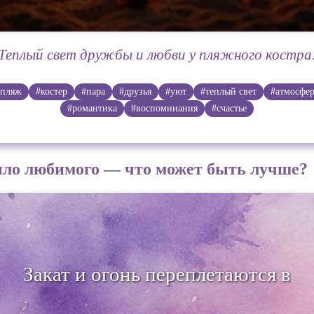
Теплый свет дружбы и любви у пляжного костра
#пляж
#костер
#пара
#друзья
#уют
#теплый свет
#атмосфе
#романтика
#воспоминания
#счастье
епло любимого — что может быть лучше?
 и огонь переплетаются в нашем бу