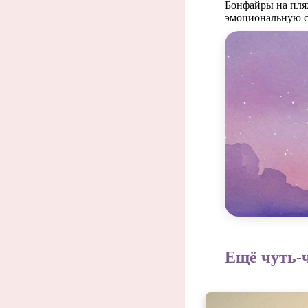
Бонфайры на пляж
эмоциональную св
И
Ещё чуть-