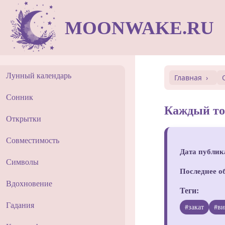
MOONWAKE.RU
Лунный календарь
Главная
Сонник
Каждый тос
Открытки
Совместимость
Дата публик
Символы
Последнее о
Вдохновение
Теги:
Гадания
#закат
#в