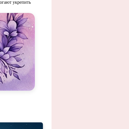
могают укрепить
репкой