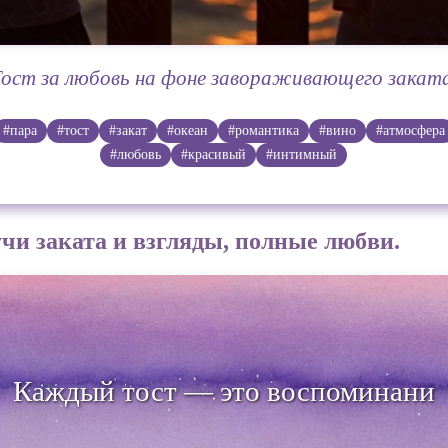
Тост за любовь на фоне завораживающего заката
#пара
#тост
#закат
#океан
#романтика
#вино
#атмосфера
#любовь
#красивый
#интимный
чи заката и взгляды, полные любви.
ый тост — это воспоминание о сча