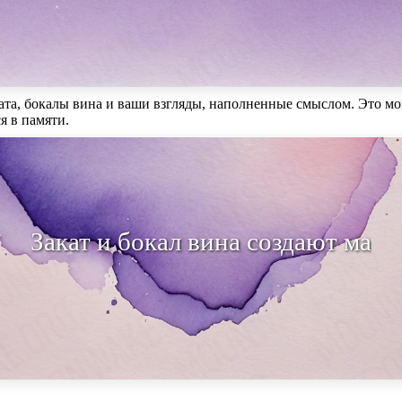
ата, бокалы вина и ваши взгляды, наполненные смыслом. Это мо
я в памяти.
ат и бокал вина создают магию моме