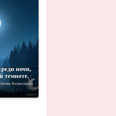
реди ночи,
й темноте.
любовь #пожелания
и