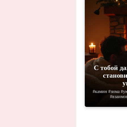
С тобой д
станов
у
#камин #зима #у
#взаимо