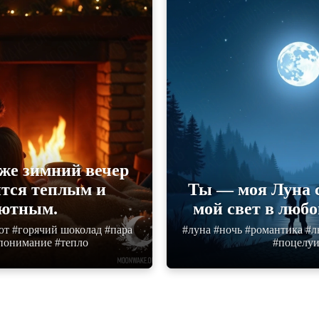
аже зимний вечер
ится теплым и
Ты — моя Луна с
ютным.
мой свет в любо
ют #горячий шоколад #пара
#луна #ночь #романтика #
понимание #тепло
#поцелу