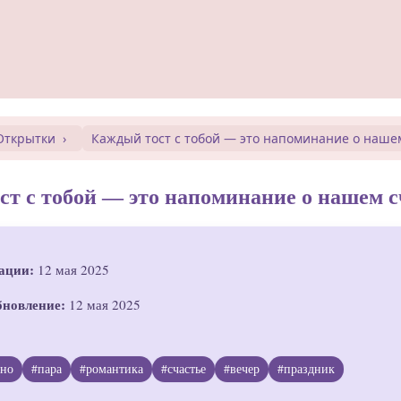
Открытки
Каждый тост с тобой — это напоминание о нашем
т с тобой — это напоминание о нашем с
ации:
12 мая 2025
бновление:
12 мая 2025
ино
#пара
#романтика
#счастье
#вечер
#праздник