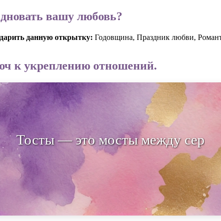
здновать вашу любовь?
одарить данную открытку:
Годовщина, Праздник любви, Романт
юч к укреплению отношений.
Тосты — это мосты между сердцами