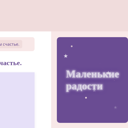
 счастье.
частье.
Маленькие
радости