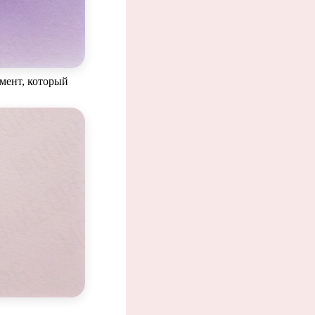
мент, который
нта.