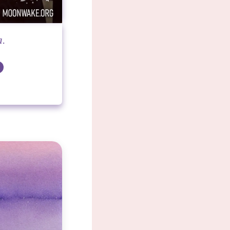
.
стье.