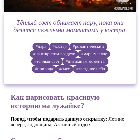
Тёплый свет обнимает пару, пока они
делятся нежными моментами у костра.
#пара
#костер
#романтический
#на открытом воздухе
#маршмеллоу
#тёплый свет
#интимные моменты
#природа
#смех
#звездное небо
Как нарисовать красивую
историю на лужайке?
Повод, чтобы подарить данную открытку:
Летние
вечера, Годовщина, Активный отдых