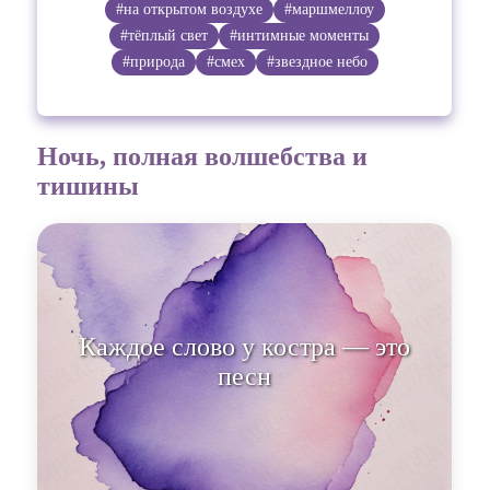
#на открытом воздухе
#маршмеллоу
#тёплый свет
#интимные моменты
#природа
#смех
#звездное небо
Ночь, полная волшебства и
тишины
Каждое слово у костра — это
песня, полная чу